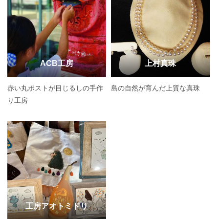
ACB工房
上村真珠
赤い丸ポストが目じるしの手作
島の自然が育んだ上質な真珠
り工房
工房アオトミドリ