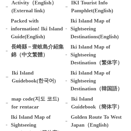
Activity（English）
IKI Tourist Info
(External link)
Pamphlet(English)
Packed with
Iki Island Map of
information! Iki Island
Sightseeing
Guide(English)
Destinations(English)
長崎縣－壹岐島介紹集
Iki Island Map of
錦（中文繁體）
Sightseeing
Destination（繁体字）
Iki Island
Iki Island Map of
Guidebook(한국어)
Sightseeing
Destination（韓国語）
map code(지도 코드)
Iki Island
for rentacar
Guidebook（簡体字）
Iki Island Map of
Golden Route To West
Sightseeing
Japan（English)