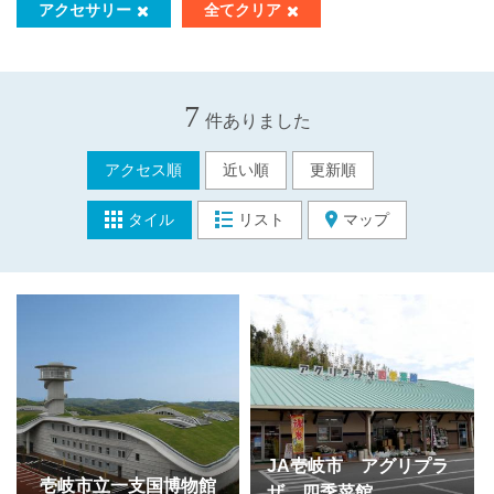
アクセサリー
全てクリア
7
件ありました
アクセス順
近い順
更新順
タイル
リスト
マップ
JA壱岐市 アグリプラ
壱岐市立一支国博物館
ザ 四季菜館