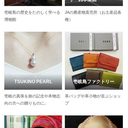
壱岐島の歴史をたのしく学べる
JAの農産物直売所（お土産品各
博物館
種）
TSUKINO PEARL
壱岐島ファクトリー
壱岐の真珠を旅の記念や本物志
革バッグや革小物が並ぶショッ
向の方への贈りものに。
プ