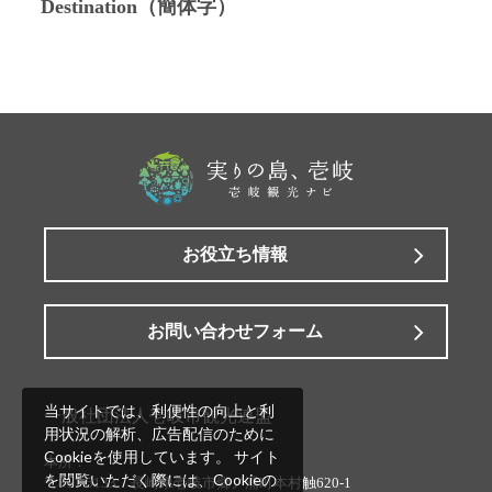
Destination（簡体字）
お役立ち情報
お問い合わせフォーム
当サイトでは、利便性の向上と利
一般社団法人壱岐市観光連盟
用状況の解析、広告配信のために
Cookieを使用しています。 サイト
本所：
を閲覧いただく際には、Cookieの
〒811-5133 長崎県壱岐市郷ノ浦町本村触620-1