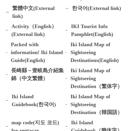
繁體中文(External
한국어(External link)
link)
Activity（English）
IKI Tourist Info
(External link)
Pamphlet(English)
Packed with
Iki Island Map of
information! Iki Island
Sightseeing
Guide(English)
Destinations(English)
長崎縣－壹岐島介紹集
Iki Island Map of
錦（中文繁體）
Sightseeing
Destination（繁体字）
Iki Island
Iki Island Map of
Guidebook(한국어)
Sightseeing
Destination（韓国語）
map code(지도 코드)
Iki Island
for rentacar
Guidebook（簡体字）