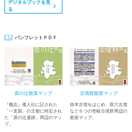
デジタルブックを見
る
パンフレットＰＤＦ
原の辻散策マップ
古墳群散策マップ
『魏志』倭人伝に記された
掛木古墳をはじめ、双六古墳
「一支国」の王都に特定され
など６つの壱岐古墳群周辺の
た「原の辻遺跡」周辺のマッ
散策マップ。
プ。