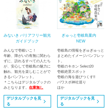
みないき バリアフリー観光
ぎゅっと壱岐島案内
ガイドブック
NEW
みんなで壱岐いこ！
壱岐島の情報をぎゅぎゅっと
年齢、障がいの有無に関わら
まとめたイメージパンフレッ
ずに、訪れるすべての人たち
ト。
が、安心して壱岐島の魅力に
壱岐のキホン Select20
触れ、観光を楽しむことがで
壱岐絶景スポット
きるパンフレット。
壱岐の海を遊びつくす!!
＊こちらはデジタルブックの
パワスポ神社巡り
みとなります。
在庫無し
ほか
デジタルブックを見
デジタルブックを見
る
る