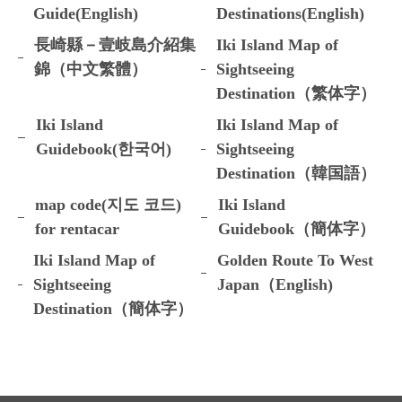
Guide(English)
Destinations(English)
長崎縣－壹岐島介紹集
Iki Island Map of
錦（中文繁體）
Sightseeing
Destination（繁体字）
Iki Island
Iki Island Map of
Guidebook(한국어)
Sightseeing
Destination（韓国語）
map code(지도 코드)
Iki Island
for rentacar
Guidebook（簡体字）
Iki Island Map of
Golden Route To West
Sightseeing
Japan（English)
Destination（簡体字）