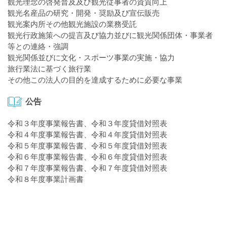
観光理念の啓発普及及び観光従事者の資質向上
観光名産品の研究・開発・奨励及び宣伝販売
観光案内所その他観光施設の業務受託
観光行政施策への提言及び協力並びに観光関係団体・事業者
等との連絡・強調
観光関係並びに文化・スポーツ事業の実施・協力
旅行業法に基づく旅行業
その他この法人の目的を達成するために必要な事業
公告
令和３年度事業報告書
、
令和３年度貸借対照表
令和４年度事業報告書
、
令和４年度貸借対照表
令和５年度事業報告書
、
令和５年度貸借対照表
令和６年度事業報告書
、
令和６年度貸借対照表
令和７年度事業報告書
、
令和７年度貸借対照表
令和８年度事業計画書