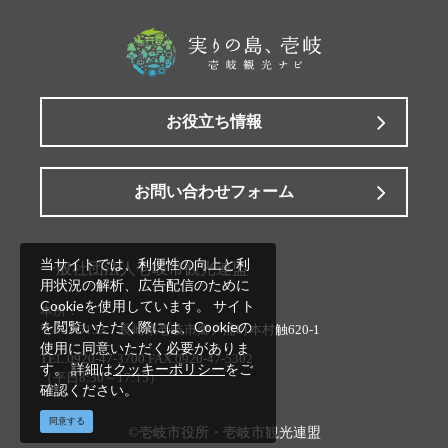
お役立ち情報
お問い合わせフォーム
当サイトでは、利便性の向上と利
一般社団法人壱岐市観光連盟
用状況の解析、広告配信のために
Cookieを使用しています。 サイト
本所：
を閲覧いただく際には、Cookieの
〒811-5133 長崎県壱岐市郷ノ浦町本村触620-1
使用に同意いただく必要がありま
TEL.0920-47-3700 FAX.0920-47-5302
す。 詳細は
クッキーポリシー
をご
（平日8:30～17:15）
確認ください。
同意する
©壱岐市役所・壱岐市観光連盟