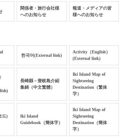
関係者・旅行会社様
報道・メディアの皆
せ
へのお知らせ
様へのお知らせ
al
Activity（English）
한국어(External link)
(External link)
Iki Island Map of
f
長崎縣－壹岐島介紹
Sightseeing
集錦（中文繁體）
Destination（繁体
lish)
字）
Iki Island Map of
코드)
Iki Island
Sightseeing
Guidebook（簡体字）
Destination（簡体
字）