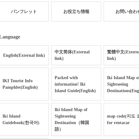
パンフレット
お役立ち情報
お問い合わ
Language
中文简体(External
繁體中文(Extern
English(External link)
link)
link)
Packed with
Iki Island Map o
IKI Tourist Info
information! Iki
Sightseeing
Pamphlet(English)
Island Guide(English)
Destinations(Eng
Iki Island Map of
Iki Island
Sightseeing
map code(지도 
Guidebook(한국어)
Destination（韓国
for rentacar
語）