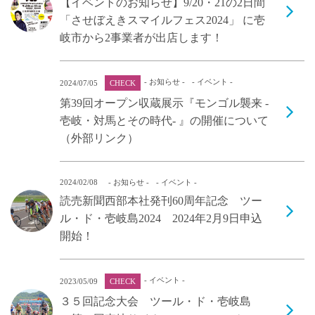
【イベントのお知らせ】9/20・21の2日間
「させぼえきスマイルフェス2024」 に壱
岐市から2事業者が出店します！
- お知らせ -
- イベント -
2024/07/05
CHECK
第39回オープン収蔵展示『モンゴル襲来 -
壱岐・対馬とその時代- 』の開催について
（外部リンク）
2024/02/08
- お知らせ -
- イベント -
読売新聞西部本社発刊60周年記念 ツー
ル・ド・壱岐島2024 2024年2月9日申込
開始！
- イベント -
2023/05/09
CHECK
３５回記念大会 ツール・ド・壱岐島