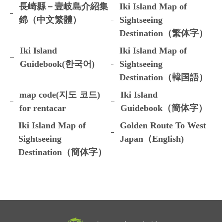
長崎縣－壹岐島介紹集
Iki Island Map of
錦（中文繁體）
Sightseeing
Destination（繁体字）
Iki Island
Iki Island Map of
Guidebook(한국어)
Sightseeing
Destination（韓国語）
map code(지도 코드)
Iki Island
for rentacar
Guidebook（簡体字）
Iki Island Map of
Golden Route To West
Sightseeing
Japan（English)
Destination（簡体字）