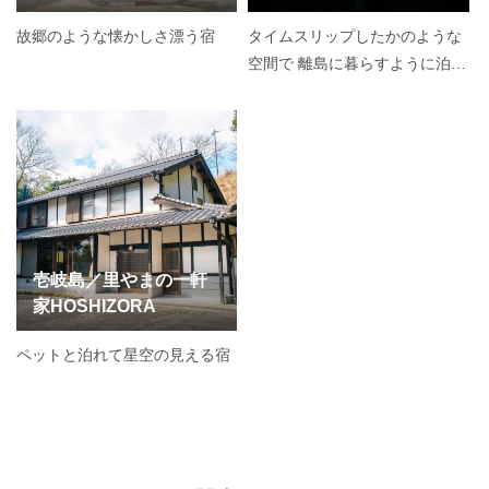
故郷のような懐かしさ漂う宿
タイムスリップしたかのような
空間で 離島に暮らすように泊ま
る
壱岐島／里やまの一軒
家HOSHIZORA
ペットと泊れて星空の見える宿