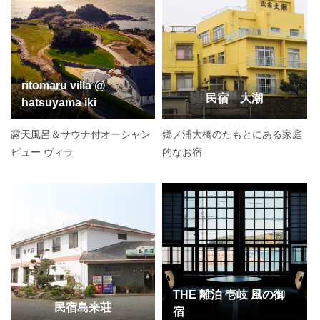
ritomaru villa @
民宿 大潮
hatsuyama iki
露天風呂＆サウナ付オーシャン
郷ノ浦大橋のたもとにある家庭
ビュー ヴィラ
的なお宿
THE 離泊 壱岐 風の御
民宿島来荘
宿