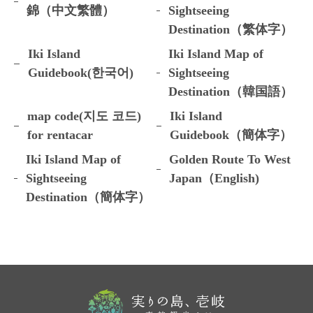
錦（中文繁體）
Sightseeing
Destination（繁体字）
Iki Island
Iki Island Map of
Guidebook(한국어)
Sightseeing
Destination（韓国語）
map code(지도 코드)
Iki Island
for rentacar
Guidebook（簡体字）
Iki Island Map of
Golden Route To West
Sightseeing
Japan（English)
Destination（簡体字）