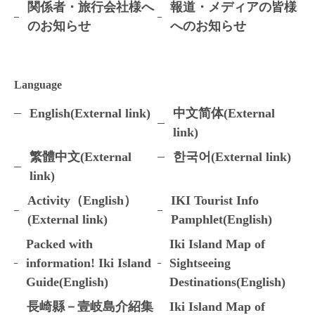
関係者・旅行会社様へ
報道・メディアの皆様
のお知らせ
へのお知らせ
Language
English(External link)
中文简体(External
link)
繁體中文(External
한국어(External link)
link)
Activity（English）
IKI Tourist Info
(External link)
Pamphlet(English)
Packed with
Iki Island Map of
information! Iki Island
Sightseeing
Guide(English)
Destinations(English)
長崎縣－壹岐島介紹集
Iki Island Map of