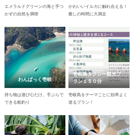
エメラルドグリーンの海と手つ
かわいいイルカに触れ合える！
かずの自然を満喫
癒しの時間に大満足
壱岐島タクシー観光プ
わんぱっく壱岐
ラン１５０分
持ち物は遊び心だけ。手ぶらで
壱岐島をテーマごとに効率よく
できる船釣り
巡るプラン！