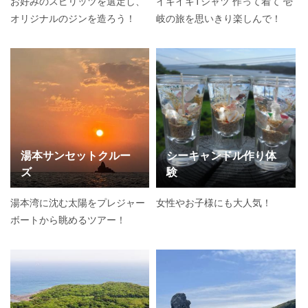
お好みのスピリッツを選定し、
イキイキTシャツ 作って着て 壱
オリジナルのジンを造ろう！
岐の旅を思いきり楽しんで！
湯本サンセットクルー
シーキャンドル作り体
ズ
験
湯本湾に沈む太陽をプレジャー
女性やお子様にも大人気！
ボートから眺めるツアー！