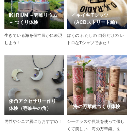
IKI RIUM －壱岐リウム
イキイキ Tシャツ
－ つくり体験
（ACBストリート編）
生きている海を個性豊かに表現
ぼくの わたしの 自分だけの レ
しよう！
トロなTシャツできた！
倭角アクセサリー作り
海の万華鏡づくり体験
体験（壱岐牛の角）
男性やシニア層にもおすすめ！
シーグラスや貝殻を使って優し
くて美しい「海の万華鏡」を作