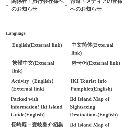
関係者・旅行会社様へ
報道・メディアの皆様
のお知らせ
へのお知らせ
Language
English(External link)
中文简体(External
link)
繁體中文(External
한국어(External link)
link)
Activity（English）
IKI Tourist Info
(External link)
Pamphlet(English)
Packed with
Iki Island Map of
information! Iki Island
Sightseeing
Guide(English)
Destinations(English)
長崎縣－壹岐島介紹集
Iki Island Map of