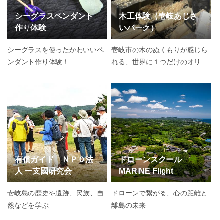
シーグラスペンダント
木工体験（壱岐あじさ
作り体験
いパーク）
シーグラスを使ったかわいいペ
壱岐市の木のぬくもりが感じら
ンダント作り体験！
れる、世界に１つだけのオリジ
ナル小物を手作りしてみません
か。
有償ガイド ＮＰＯ法
ドローンスクール
人 一支國研究会
MARINE Flight
壱岐島の歴史や遺跡、民族、自
ドローンで繋がる、心の距離と
然などを学ぶ
離島の未来