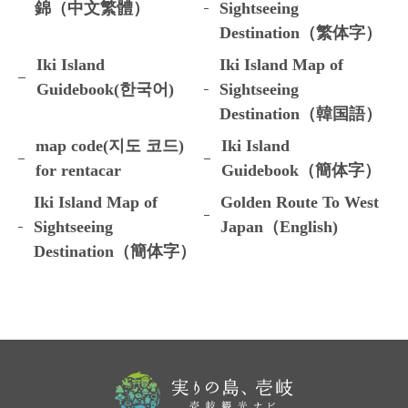
錦（中文繁體）
Sightseeing
Destination（繁体字）
Iki Island
Iki Island Map of
Guidebook(한국어)
Sightseeing
Destination（韓国語）
map code(지도 코드)
Iki Island
for rentacar
Guidebook（簡体字）
Iki Island Map of
Golden Route To West
Sightseeing
Japan（English)
Destination（簡体字）