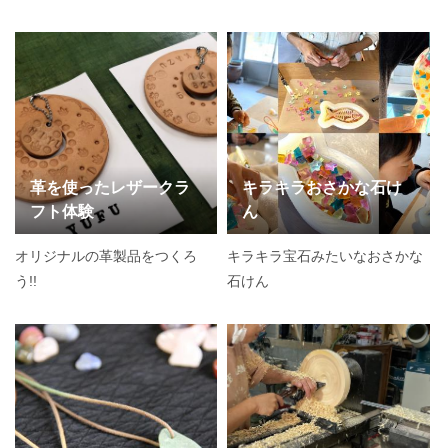
ろう！
革を使ったレザークラ
キラキラおさかな石け
フト体験
ん
オリジナルの革製品をつくろ
キラキラ宝石みたいなおさかな
う!!
石けん