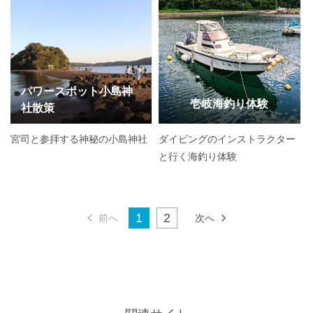
パワースポット小島神
壱岐海釣り体験
社散策
宮司と参拝する神秘の小島神社
ダイビングのインストラクター
と行く海釣り体験
1
2
前へ
次へ