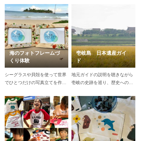
海のフォトフレームづ
壱岐島 日本遺産ガイ
くり体験
ド
シーグラスや貝殻を使って世界
地元ガイドの説明を聴きながら
でひとつだけの写真立てを作ろ
壱岐の史跡を巡り、歴史への理
う！
解を深めよう！