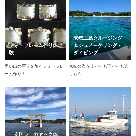
壱岐三島クルージング
フォトフレーム作り体
＆シュノーケリング・
験
ダイビング
思い出の写真を飾るフォトフレ
壱岐の海を上からも下からも楽
ーム作り！
しもう
一支国シーカヤック体