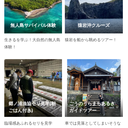
無人島サバイバル体験
猿岩沖クルーズ
生きるを学ぶ！大自然の無人島
猿岩を船から眺めるツアー！
体験！
郷ノ浦漁協セリ見学(朝
ごうのうらまちあるき
ごはん付き)
ガイドツアー
臨場感あふれるセリを見学
車では見落としてしまいそうな