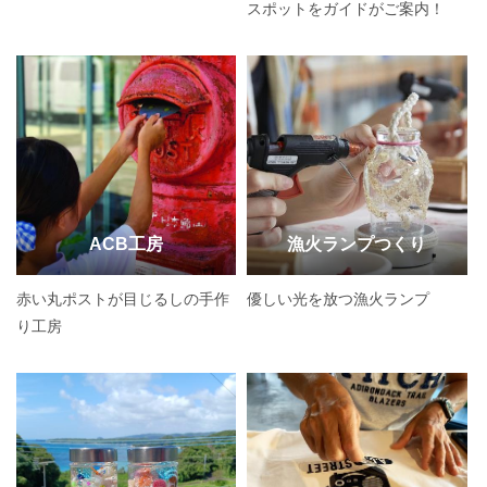
スポットをガイドがご案内！
ACB工房
漁火ランプつくり
赤い丸ポストが目じるしの手作
優しい光を放つ漁火ランプ
り工房