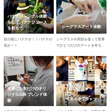
バナナジャングル体験
をしてバナナジュース
シーグラスアート体験
を飲もう
目の前にバナナが！！バナナの
シーグラスや貝殻を使って世界
花が！！
でひとつだけのアートを作ろ
う！
世界に1 本だけのオリ
ジナルGIN ブレンド体
イキイキ Tシャツ
験