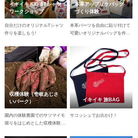
イキイキ KID'STシャツ
本革アップリケバッグ
ワークショップ
づくり体験
自分だけのオリジナルTシャツ
本革パーツを自由に貼り付けて
作りを楽しもう!
可愛いオリジナルバッグを作ろ
う♪
収穫体験（壱岐あじさ
イキイキ 旅BAG
いパーク）
園内の体験農園でのサツマイモ
サコッシュでお出かけ！
堀りをはじめとした収穫体験を
楽しもう