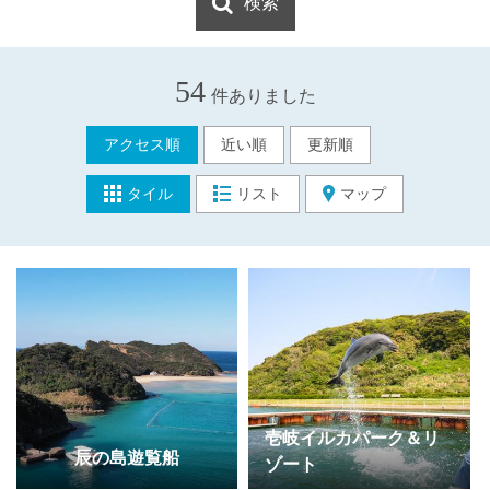
検索
54
件ありました
アクセス順
近い順
更新順
タイル
リスト
マップ
壱岐イルカパーク＆リ
辰の島遊覧船
ゾート