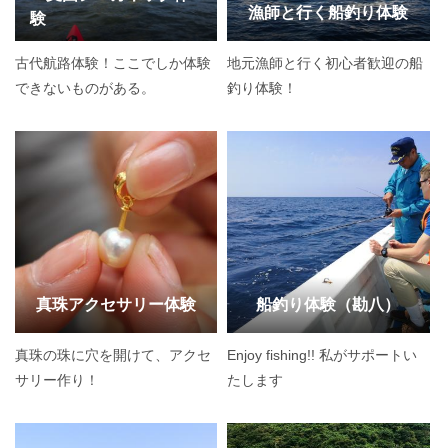
漁師と行く船釣り体験
験
古代航路体験！ここでしか体験
地元漁師と行く初心者歓迎の船
できないものがある。
釣り体験！
真珠アクセサリー体験
船釣り体験（勘八）
真珠の珠に穴を開けて、アクセ
Enjoy fishing!! 私がサポートい
サリー作り！
たします