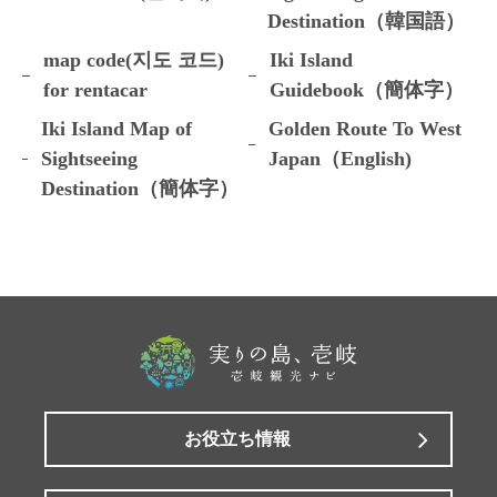
Destination（韓国語）
map code(지도 코드)
Iki Island
for rentacar
Guidebook（簡体字）
Iki Island Map of
Golden Route To West
Sightseeing
Japan（English)
Destination（簡体字）
お役立ち情報