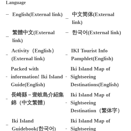
Language
English(External link)
中文简体(External
link)
繁體中文(External
한국어(External link)
link)
Activity（English）
IKI Tourist Info
(External link)
Pamphlet(English)
Packed with
Iki Island Map of
information! Iki Island
Sightseeing
Guide(English)
Destinations(English)
長崎縣－壹岐島介紹集
Iki Island Map of
錦（中文繁體）
Sightseeing
Destination（繁体字）
Iki Island
Iki Island Map of
Guidebook(한국어)
Sightseeing