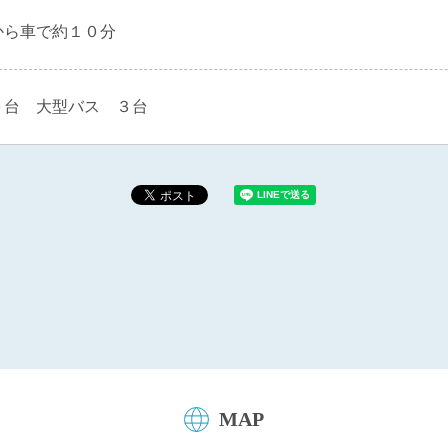
から車で約１０分
０台 大型バス ３台
MAP