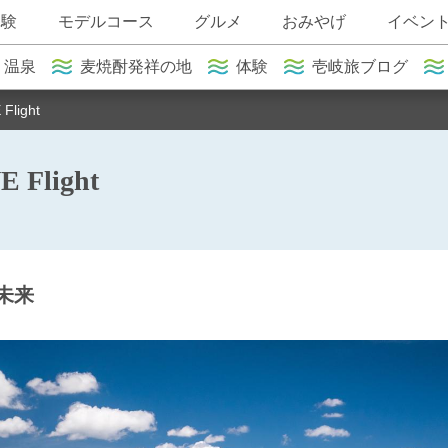
体験
モデルコース
グルメ
おみやげ
イベン
温泉
麦焼酎発祥の地
体験
壱岐旅ブログ
light
light
未来