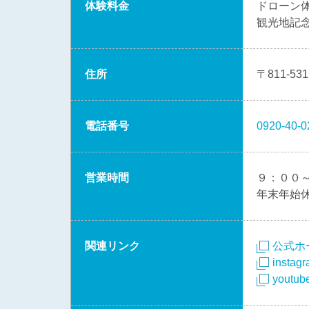
体験料金
ドローン
観光地記
住所
〒811-
電話番号
0920-40-0
営業時間
９：００
年末年始
関連リンク
公式ホ
instag
yout