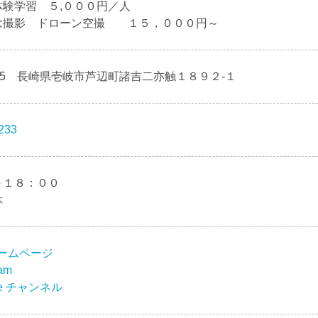
体験学習 ５,０００円／人
念撮影 ドローン空撮 １５，０００円～
5315 長崎県壱岐市芦辺町諸吉二亦触１８９２-１
233
～１８：００
休
ームページ
ram
ube チャンネル