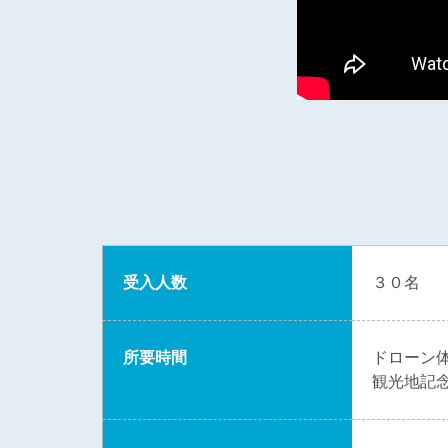
受入人数
３０名
所要時間
ドローン
観光地記