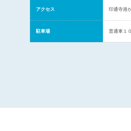
アクセス
印通寺港
駐車場
普通車１