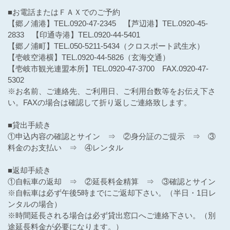
■お電話またはＦＡＸでのご予約
【郷ノ浦港】TEL.0920-47-2345 【芦辺港】TEL.0920-45-
2833 【印通寺港】TEL.0920-44-5401
【郷ノ浦町】TEL.050-5211-5434（クロスポート武生水）
【壱岐空港横】TEL.0920-44-5826（玄海交通）
【壱岐市観光連盟本所】TEL.0920-47-3700 FAX.0920-47-
5302
※お名前、ご連絡先、ご利用日、ご利用台数等をお伝え下さ
い。FAXの場合は確認して折り返しご連絡致します。
■貸出手続き
①申込内容の確認とサイン ⇒ ②身分証のご提示 ⇒ ③
料金のお支払い ⇒ ④レンタル
■返却手続き
①自転車の返却 ⇒ ②延長料金精算 ⇒ ③確認とサイン
※自転車は必ず午後5時までにご返却下さい。（半日・1日レ
ンタルの場合）
※時間延長される場合は必ず貸出窓口へご連絡下さい。（別
途延長料金が必要になります。）