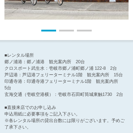
■レンタル場所
郷ノ浦港：郷ノ浦港 観光案内所 20台
クロスポート武生水：壱岐市郷ノ浦町郷ノ浦 122-8 2台
芦辺港：芦辺港フェリーターミナル1階 観光案内所 15台
印通寺港：印通寺港フェリーターミナル1階 観光案内所
5台
玄海交通（壱岐空港横）：壱岐市石田町筒城東触1730 2台
■直接来店でのお申し込み
申込用紙に必要事項をご記入下さい。
※各レンタル場所の貸出台数には限りがございます。予めご
了承下さい。