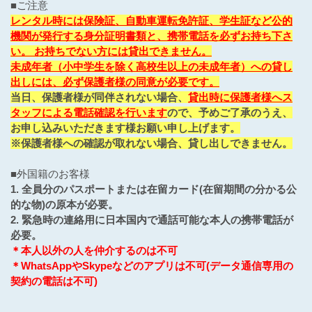
■ご注意
レンタル時には保険証、自動車運転免許証、学生証など公的
機関が発行する身分証明書類と、携帯電話を必ずお持ち下さ
い。 お持ちでない方には貸出できません。
未成年者（小中学生を除く高校生以上の未成年者）への貸し
出しには、必ず保護者様の同意が必要です。
当日、保護者様が同伴されない場合、
貸出時に保護者様へス
タッフによる電話確認を行います
ので、予めご了承のうえ、
お申し込みいただきます様お願い申し上げます。
※保護者様への確認が取れない場合、貸し出しできません。
■外国籍のお客様
1. 全員分のパスポートまたは在留カード(在留期間の分かる公
的な物)の原本が必要。
2. 緊急時の連絡用に日本国内で通話可能な本人の携帯電話が
必要。
＊本人以外の人を仲介するのは不可
＊WhatsAppやSkypeなどのアプリは不可(データ通信専用の
契約の電話は不可)