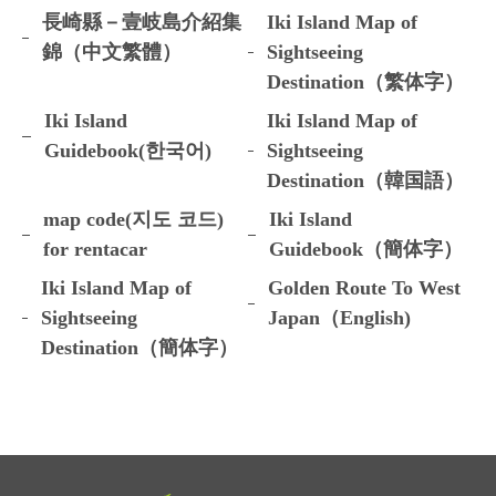
長崎縣－壹岐島介紹集
Iki Island Map of
錦（中文繁體）
Sightseeing
Destination（繁体字）
Iki Island
Iki Island Map of
Guidebook(한국어)
Sightseeing
Destination（韓国語）
map code(지도 코드)
Iki Island
for rentacar
Guidebook（簡体字）
Iki Island Map of
Golden Route To West
Sightseeing
Japan（English)
Destination（簡体字）