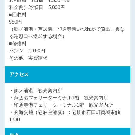
1泊追加 1日毎 1,500円増
料金例）2泊3日 5,000円
■回収料
550円
（郷ノ浦港・芦辺港・印通寺港いづれかで貸出、異な
る港窓口へ返却する場合）
■修繕料
パンク 1,100円
その他 実費請求
アクセス
・郷ノ浦港 観光案内所
・芦辺港フェリーターミナル1階 観光案内所
・印通寺港フェリーターミナル1階 観光案内所
・玄海交通（壱岐空港横）：壱岐市石田町筒城東触
1730