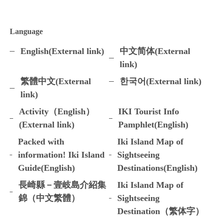
Language
English(External link)
中文简体(External
link)
繁體中文(External
한국어(External link)
link)
Activity（English）
IKI Tourist Info
(External link)
Pamphlet(English)
Packed with
Iki Island Map of
information! Iki Island
Sightseeing
Guide(English)
Destinations(English)
長崎縣－壹岐島介紹集
Iki Island Map of
錦（中文繁體）
Sightseeing
Destination（繁体字）