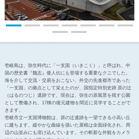
壱岐島は、弥生時代に「一支国（いきこく）」と呼ばれ、中
国の歴史書『魏志』倭人伝にも登場する重要なクニでした。
海を介して交流・交易をおこない、外交の先進都市であった
「一支国」の拠点として栄えたのが、国指定特別史跡 原の辻
（はるのつじ）遺跡です。現在は、弥生の原風景を残す公園
として整備され、17棟の復元建物を間近に見学することがで
きます。
壱岐市立一支国博物館は、原の辻遺跡を一望できる小高い丘
に建ちます。緩やかな曲線を描いた屋根は全面緑化され、周
辺の山並みにも溶け込んでいます。その斬新な外観をカメラ