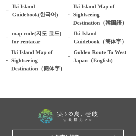
Iki Island
Iki Island Map of
Guidebook(한국어)
Sightseeing
Destination（韓国語）
map code(지도 코드)
Iki Island
for rentacar
Guidebook（簡体字）
Iki Island Map of
Golden Route To West
Sightseeing
Japan（English)
Destination（簡体字）