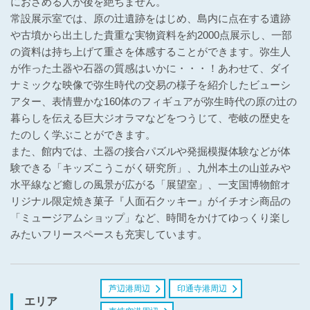
におさめる人が後を絶ちません。
常設展示室では、原の辻遺跡をはじめ、島内に点在する遺跡
や古墳から出土した貴重な実物資料を約2000点展示し、一部
の資料は持ち上げて重さを体感することができます。弥生人
が作った土器や石器の質感はいかに・・・！あわせて、ダイ
ナミックな映像で弥生時代の交易の様子を紹介したビューシ
アター、表情豊かな160体のフィギュアが弥生時代の原の辻の
暮らしを伝える巨大ジオラマなどをつうじて、壱岐の歴史を
たのしく学ぶことができます。
また、館内では、土器の接合パズルや発掘模擬体験などが体
験できる「キッズこうこがく研究所」、九州本土の山並みや
水平線など癒しの風景が広がる「展望室」、一支国博物館オ
リジナル限定焼き菓子『人面石クッキー』がイチオシ商品の
「ミュージアムショップ」など、時間をかけてゆっくり楽し
みたいフリースペースも充実しています。
芦辺港周辺
印通寺港周辺
エリア