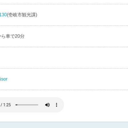
130
(壱岐市観光課)
ら車で20分
り
isor