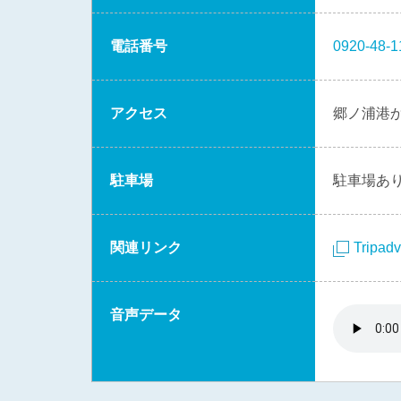
電話番号
0920-48-1
アクセス
郷ノ浦港か
駐車場
駐車場あ
関連リンク
Tripadv
音声データ