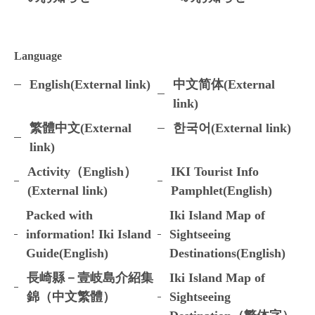
Language
English(External link)
中文简体(External
link)
繁體中文(External
한국어(External link)
link)
Activity（English）
IKI Tourist Info
(External link)
Pamphlet(English)
Packed with
Iki Island Map of
information! Iki Island
Sightseeing
Guide(English)
Destinations(English)
長崎縣－壹岐島介紹集
Iki Island Map of
錦（中文繁體）
Sightseeing