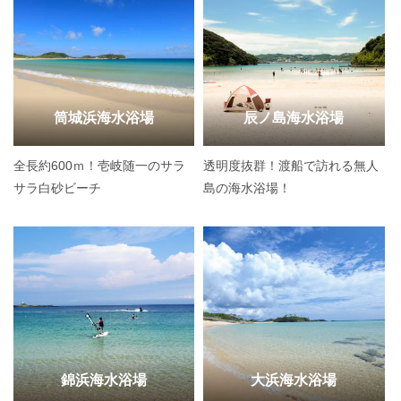
筒城浜海水浴場
辰ノ島海水浴場
全長約600ｍ！壱岐随一のサラ
透明度抜群！渡船で訪れる無人
サラ白砂ビーチ
島の海水浴場！
錦浜海水浴場
大浜海水浴場