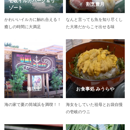
壱岐イルカパーク＆リ
割烹豊月
ゾート
かわいいイルカに触れ合える！
なんと言っても魚を知り尽くし
癒しの時間に大満足
た大将だからこそ出せる味
海坊主
お食事処 みうらや
海の家で夏の筒城浜を満喫！！
海女をしていた祖母とお袋自慢
の壱岐のウニ