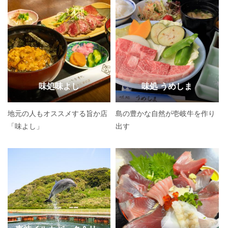
味処味よし
味処 うめしま
地元の人もオススメする旨か店
島の豊かな自然が壱岐牛を作り
「味よし」
出す