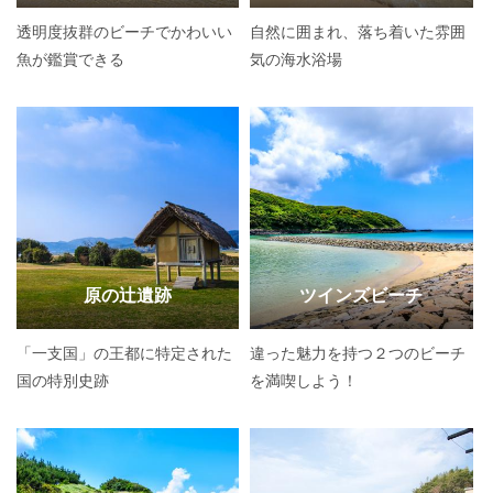
透明度抜群のビーチでかわいい
自然に囲まれ、落ち着いた雰囲
魚が鑑賞できる
気の海水浴場
原の辻遺跡
ツインズビーチ
「一支国」の王都に特定された
違った魅力を持つ２つのビーチ
国の特別史跡
を満喫しよう！