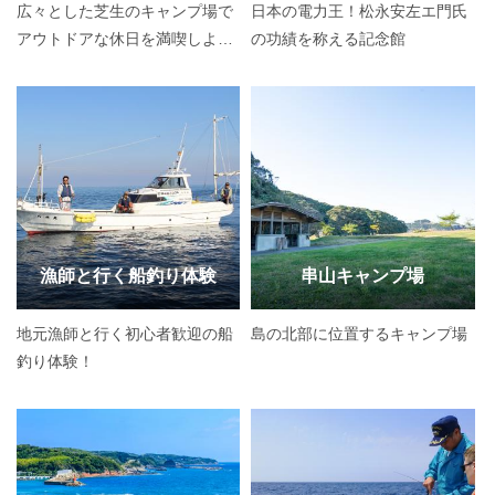
広々とした芝生のキャンプ場で
日本の電力王！松永安左エ門氏
アウトドアな休日を満喫しよ
の功績を称える記念館
う！
漁師と行く船釣り体験
串山キャンプ場
地元漁師と行く初心者歓迎の船
島の北部に位置するキャンプ場
釣り体験！