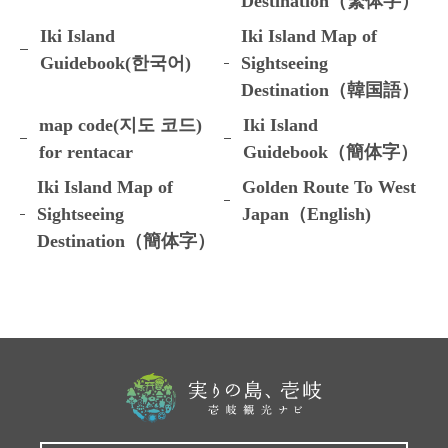
Destination（繁体字）
Iki Island
Iki Island Map of
Guidebook(한국어)
Sightseeing
Destination（韓国語）
map code(지도 코드)
Iki Island
for rentacar
Guidebook（簡体字）
Iki Island Map of
Golden Route To West
Sightseeing
Japan（English)
Destination（簡体字）