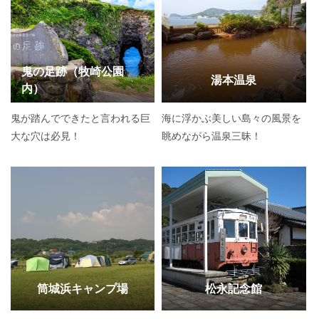
鬼の足跡（牧崎公園
湯本温泉
内）
鬼が踏んでできたと言われる巨
海に浮かぶ美しい島々の風景を
大な穴は必見！
眺めながら温泉三昧！
筒城浜キャンプ場
松永記念館