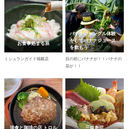
バナナジャングル体験
をしてバナナジュース
お食事処まる辰
を飲もう
ミシュランガイド掲載店
目の前にバナナが！！バナナの
花が！！
洋食と珈琲の店 トロル
三益寿司