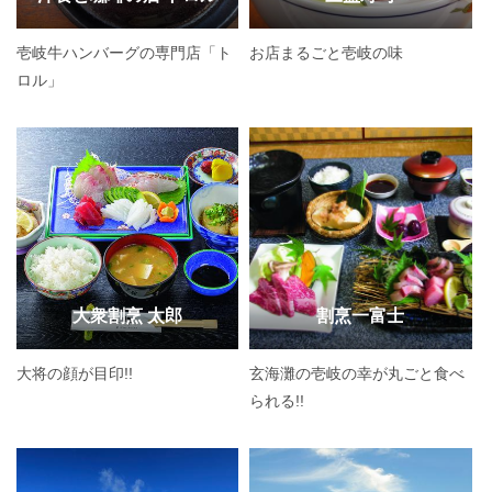
壱岐牛ハンバーグの専門店「ト
お店まるごと壱岐の味
ロル」
大衆割烹 太郎
割烹一富士
大将の顔が目印!!
玄海灘の壱岐の幸が丸ごと食べ
られる!!