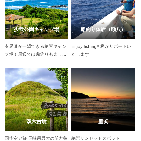
少弐公園キャンプ場
船釣り体験（勘八）
玄界灘が一望できる絶景キャン
Enjoy fishing!! 私がサポートい
プ場！周辺では磯釣りも楽しめ
たします
る
双六古墳
里浜
国指定史跡 長崎県最大の前方後
絶景サンセットスポット