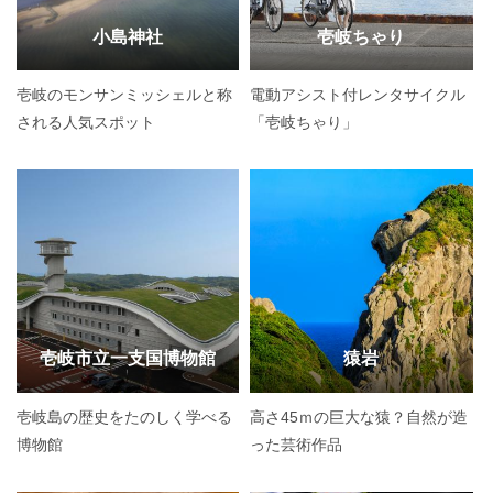
小島神社
壱岐ちゃり
壱岐のモンサンミッシェルと称
電動アシスト付レンタサイクル
される人気スポット
「壱岐ちゃり」
壱岐市立一支国博物館
猿岩
壱岐島の歴史をたのしく学べる
高さ45ｍの巨大な猿？自然が造
博物館
った芸術作品