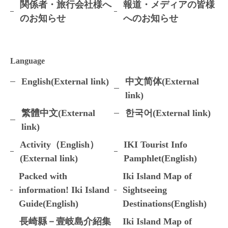
関係者・旅行会社様へ
報道・メディアの皆様
のお知らせ
へのお知らせ
Language
English(External link)
中文简体(External
link)
繁體中文(External
한국어(External link)
link)
Activity（English）
IKI Tourist Info
(External link)
Pamphlet(English)
Packed with
Iki Island Map of
information! Iki Island
Sightseeing
Guide(English)
Destinations(English)
長崎縣－壹岐島介紹集
Iki Island Map of