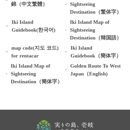
錦（中文繁體）
Sightseeing
Destination（繁体字）
Iki Island
Iki Island Map of
Guidebook(한국어)
Sightseeing
Destination（韓国語）
map code(지도 코드)
Iki Island
for rentacar
Guidebook（簡体字）
Iki Island Map of
Golden Route To West
Sightseeing
Japan（English)
Destination（簡体字）