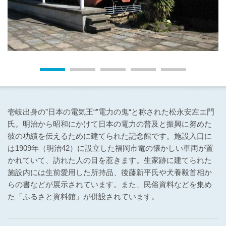
壱岐出身の”日本の電気王“”電力の鬼“と称された松永安左エ門
氏。明治から昭和にかけて日本の電力の普及と振興に努めた
彼の功績を伝えるために建てられた記念館です。施設入口に
は1909年（明治42）に設立した福岡市電の懐かしい車両が置
かれていて、訪れた人の目を惹きます。生家跡に建てられた
施設内には生前愛用した所持品、後藤新平氏や犬養毅首相か
らの書などが展示されています。また、民俗資料などを集め
た「ふるさと資料館」が併設されています。