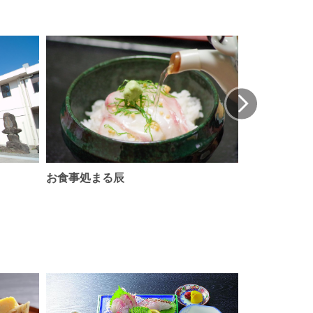
お食事処まる辰
味処味よし