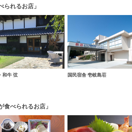
べられるお店」
・和牛 弦
国民宿舎 壱岐島荘
が食べられるお店」