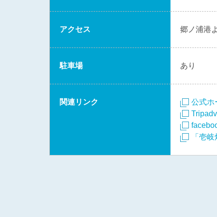
アクセス
郷ノ浦港よ
駐車場
あり
関連リンク
公式ホ
Tripadv
facebo
「壱岐