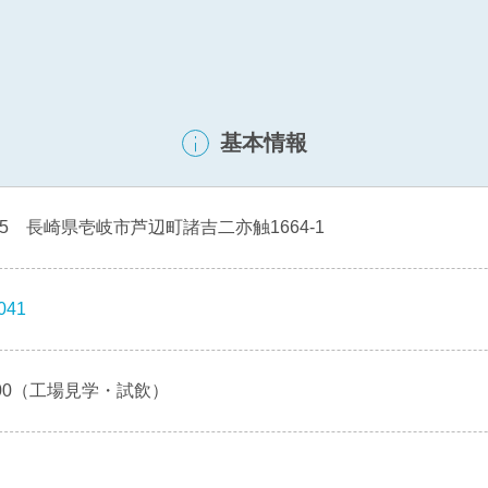
基本情報
315 長崎県壱岐市芦辺町諸吉二亦触1664-1
041
7:00（工場見学・試飲）