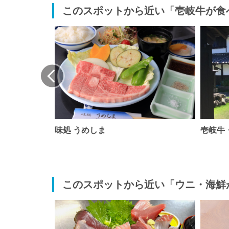
このスポットから近い「壱岐牛が食
店
味処 うめしま
壱岐牛
このスポットから近い「ウニ・海鮮