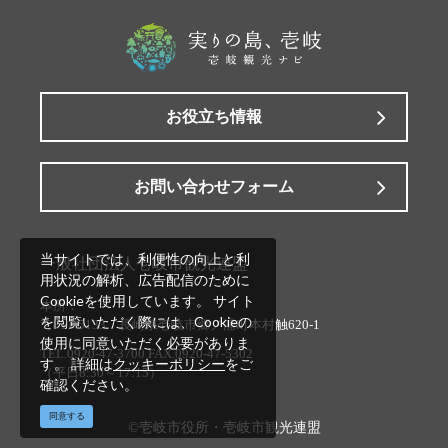
お役立ち情報
お問い合わせフォーム
当サイトでは、利便性の向上と利
一般社団法人壱岐市観光連盟
用状況の解析、広告配信のために
Cookieを使用しています。 サイト
本所：
を閲覧いただく際には、Cookieの
〒811-5133 長崎県壱岐市郷ノ浦町本村触620-1
使用に同意いただく必要がありま
TEL.0920-47-3700 FAX.0920-47-5302
す。 詳細は
クッキーポリシー
をご
（平日8:30～17:15）
確認ください。
同意する
©壱岐市役所・壱岐市観光連盟