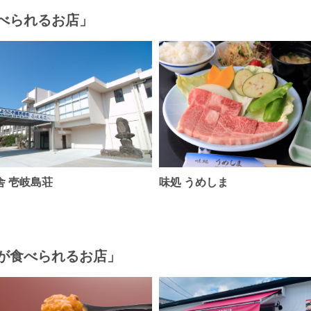
べられるお店」
舎 壱岐島荘
味処 うめしま
が食べられるお店」