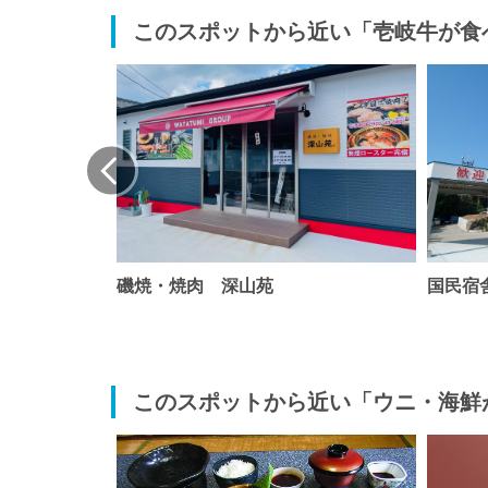
このスポットから近い「壱岐牛が食
th
磯焼・焼肉 深山苑
国民宿
このスポットから近い「ウニ・海鮮