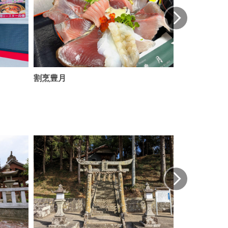
割烹豊月
大衆割烹 太