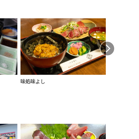
味処味よし
洋食と珈琲の