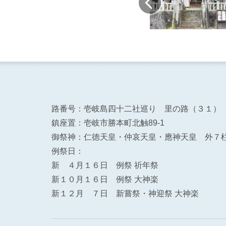
路番号：壱岐島四十二社巡り 里の路（３１）
鎮座置：壱岐市勝本町北触89-1
御祭神：仁徳天皇・仲哀天皇・應神天皇 外７
例祭日：
新 ４月１６日 例祭 祈年祭
新１０月１６日 例祭 大神楽
新１２月 ７日 新嘗祭・神迎祭 大神楽