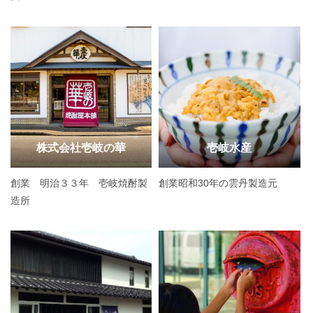
株式会社壱岐の華
壱岐水産
創業 明治３３年 壱岐焼酎製
創業昭和30年の雲丹製造元
造所