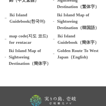
錦（中文繁體）
Sightseeing
Destination（繁体字）
Iki Island
Iki Island Map of
Guidebook(한국어)
Sightseeing
Destination（韓国語）
map code(지도 코드)
Iki Island
for rentacar
Guidebook（簡体字）
Iki Island Map of
Golden Route To West
Sightseeing
Japan（English)
Destination（簡体字）