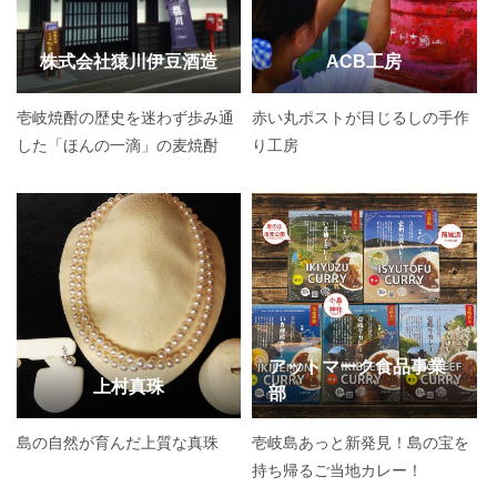
株式会社猿川伊豆酒造
ACB工房
壱岐焼酎の歴史を迷わず歩み通
赤い丸ポストが目じるしの手作
した「ほんの一滴」の麦焼酎
り工房
アットマーク食品事業
上村真珠
部
島の自然が育んだ上質な真珠
壱岐島あっと新発見！島の宝を
持ち帰るご当地カレー！