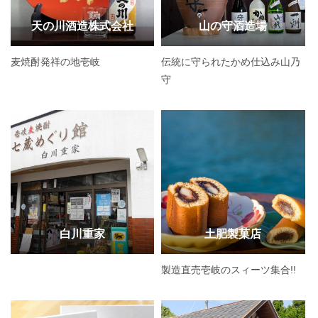
天の川酒造株式会社
山の守酒造場
麦焼酎発祥の地壱岐
伝統に守られたかめ仕込み山乃
守
白川重家
土肥製菓店
製造直売壱岐のスィーツ集合!!