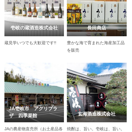
壱岐の蔵酒造株式会社
長田商店
蔵見学いつでも大歓迎です!!
豊かな海で育まれた海産加工品
を販売
JA壱岐市 アグリプラ
玄海酒造株式会社
ザ 四季菜館
JAの農産物直売所（お土産品各
焼酎は、旨い。壱岐は、旨い。