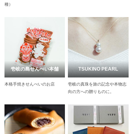
種）
壱岐の島せんぺい本舗
TSUKINO PEARL
本格手焼きせんべいのお店
壱岐の真珠を旅の記念や本物志
向の方への贈りものに。