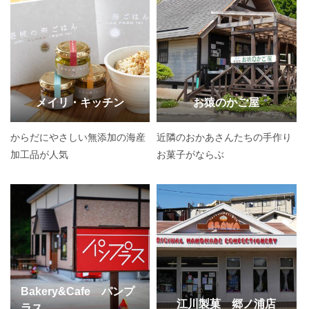
メイリ・キッチン
お猿のかご屋
からだにやさしい無添加の海産
近隣のおかあさんたちの手作り
加工品が人気
お菓子がならぶ
Bakery&Cafe パンプ
江川製菓 郷ノ浦店
ラス