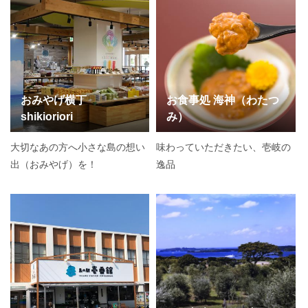
おみやげ横丁
お食事処 海神（わたつ
shikioriori
み）
大切なあの方へ小さな島の想い
味わっていただきたい、壱岐の
出（おみやげ）を！
逸品