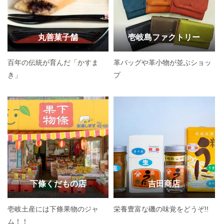
丸善菓子舗
壱岐島ファクトリー
百年の伝統が育んだ「かすま
革バッグや革小物が並ぶショッ
き」
プ
下條くだもの店
吉田商店
壱岐土産には下條果物のジャ
栄養豊富な磯の味覚をどうぞ!!
ム！！