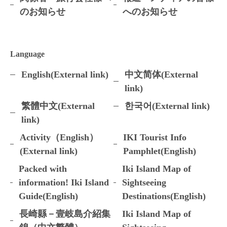
のお知らせ
へのお知らせ
Language
English(External link)
中文简体(External
link)
繁體中文(External
한국어(External link)
link)
Activity（English）
IKI Tourist Info
(External link)
Pamphlet(English)
Packed with
Iki Island Map of
information! Iki Island
Sightseeing
Guide(English)
Destinations(English)
長崎縣－壹岐島介紹集
Iki Island Map of