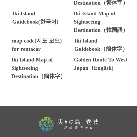
Destination（繁体字）
Iki Island
Iki Island Map of
Guidebook(한국어)
Sightseeing
Destination（韓国語）
map code(지도 코드)
Iki Island
for rentacar
Guidebook（簡体字）
Iki Island Map of
Golden Route To West
Sightseeing
Japan（English)
Destination（簡体字）