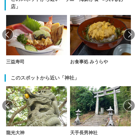
店」
三益寿司
お食事処 みうらや
このスポットから近い「神社」
龍光大神
天手長男神社