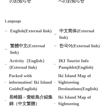
のお知らせ
へのお知らせ
Language
English(External link)
中文简体(External
link)
繁體中文(External
한국어(External link)
link)
Activity（English）
IKI Tourist Info
(External link)
Pamphlet(English)
Packed with
Iki Island Map of
information! Iki Island
Sightseeing
Guide(English)
Destinations(English)
長崎縣－壹岐島介紹集
Iki Island Map of
錦（中文繁體）
Sightseeing