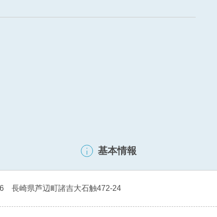
基本情報
316 長崎県芦辺町諸吉大石触472-24