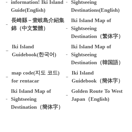
information! Iki Island
Sightseeing
Guide(English)
Destinations(English)
長崎縣－壹岐島介紹集
Iki Island Map of
錦（中文繁體）
Sightseeing
Destination（繁体字）
Iki Island
Iki Island Map of
Guidebook(한국어)
Sightseeing
Destination（韓国語）
map code(지도 코드)
Iki Island
for rentacar
Guidebook（簡体字）
Iki Island Map of
Golden Route To West
Sightseeing
Japan（English)
Destination（簡体字）