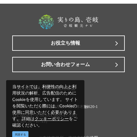
お役立ち情報
お問い合わせフォーム
当サイトでは、利便性の向上と利
一般社団法人壱岐市観光連盟
用状況の解析、広告配信のために
Cookieを使用しています。 サイト
本所：
を閲覧いただく際には、Cookieの
〒811-5133 長崎県壱岐市郷ノ浦町本村触620-1
使用に同意いただく必要がありま
TEL.0920-47-3700 FAX.0920-47-5302
す。 詳細は
クッキーポリシー
をご
（平日8:30～17:15）
確認ください。
同意する