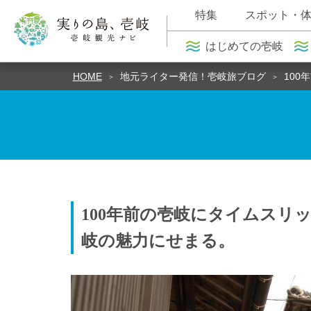
特集
スポット・
はじめての壱岐
HOME
地元ライター発信！壱岐旅ブログ
100
100年前の壱岐にタイムスリ
岐の魅力にせまる。