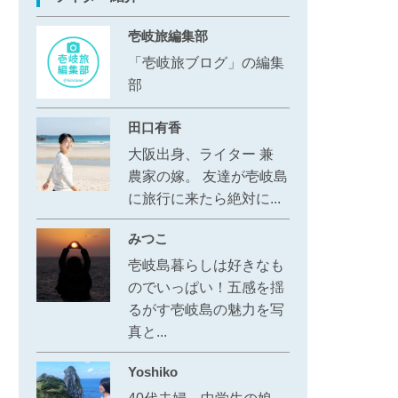
壱岐旅編集部
「壱岐旅ブログ」の編集
部
田口有香
大阪出身、ライター 兼
農家の嫁。 友達が壱岐島
に旅行に来たら絶対に...
みつこ
壱岐島暮らしは好きなも
のでいっぱい！五感を揺
るがす壱岐島の魅力を写
真と...
Yoshiko