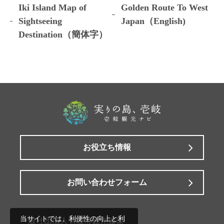
Iki Island Map of
Golden Route To West
Sightseeing
Japan（English)
Destination（簡体字）
お役立ち情報
お問い合わせフォーム
当サイトでは、利便性の向上と利
一般社団法人壱岐市観光連盟