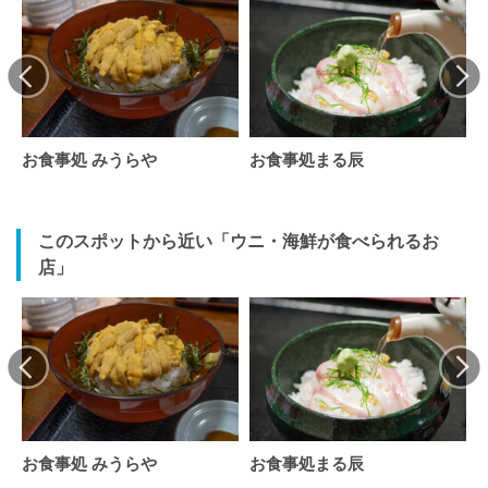
お食事処 みうらや
お食事処まる辰
このスポットから近い「ウニ・海鮮が食べられるお
店」
お食事処 みうらや
お食事処まる辰