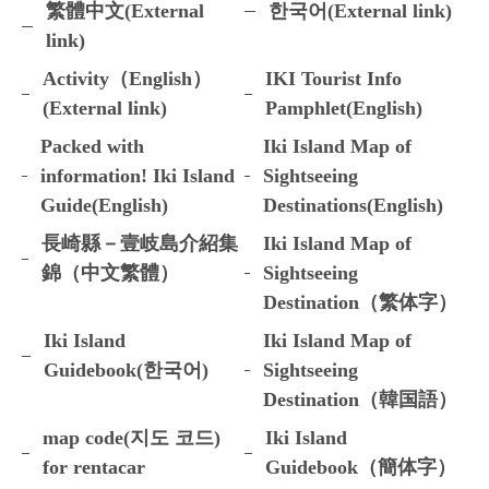
繁體中文(External
한국어(External link)
link)
Activity（English）
IKI Tourist Info
(External link)
Pamphlet(English)
Packed with
Iki Island Map of
information! Iki Island
Sightseeing
Guide(English)
Destinations(English)
長崎縣－壹岐島介紹集
Iki Island Map of
錦（中文繁體）
Sightseeing
Destination（繁体字）
Iki Island
Iki Island Map of
Guidebook(한국어)
Sightseeing
Destination（韓国語）
map code(지도 코드)
Iki Island
for rentacar
Guidebook（簡体字）