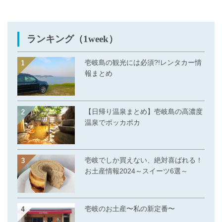
ランキング（1week）
壱岐島の観光には必須?!レンタカー情
報まとめ
【日帰り温泉まとめ】壱岐島の高濃度
温泉でポッカポカ
壱岐でしか買えない、絶対喜ばれる！
お土産情報2024～スイーツ6選～
壱岐のお土産〜私の新定番〜