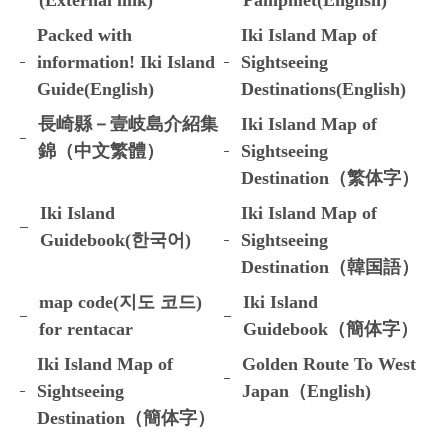
(External link)
Pamphlet(English)
Packed with
Iki Island Map of
information! Iki Island
Sightseeing
Guide(English)
Destinations(English)
長崎縣－壹岐島介紹集
Iki Island Map of
錦（中文繁體）
Sightseeing
Destination（繁体字）
Iki Island
Iki Island Map of
Guidebook(한국어)
Sightseeing
Destination（韓国語）
map code(지도 코드)
Iki Island
for rentacar
Guidebook（簡体字）
Iki Island Map of
Golden Route To West
Sightseeing
Japan（English)
Destination（簡体字）