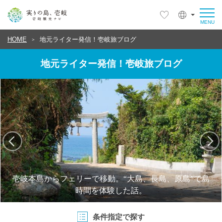
HOME
地元ライター発信！壱岐旅ブログ
地元ライター発信！壱岐旅ブログ
壱岐本島からフェリーで移動。“大島、長島、原島”で島
時間を体験した話。
条件指定で探す