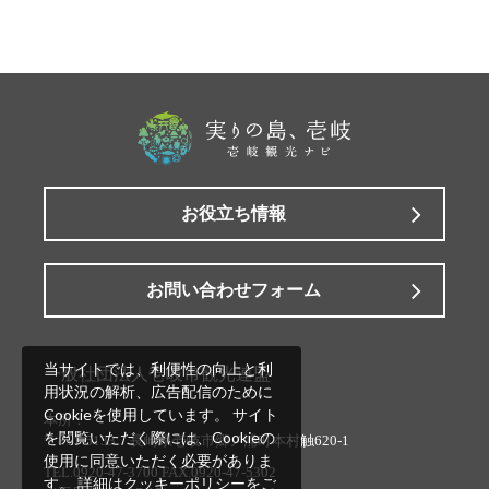
お役立ち情報
お問い合わせフォーム
当サイトでは、利便性の向上と利
一般社団法人壱岐市観光連盟
用状況の解析、広告配信のために
Cookieを使用しています。 サイト
本所：
を閲覧いただく際には、Cookieの
〒811-5133 長崎県壱岐市郷ノ浦町本村触620-1
使用に同意いただく必要がありま
TEL.0920-47-3700 FAX.0920-47-5302
す。 詳細は
クッキーポリシー
をご