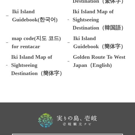
Destination（繁体字）
Iki Island
Iki Island Map of
Guidebook(한국어)
Sightseeing
Destination（韓国語）
map code(지도 코드)
Iki Island
for rentacar
Guidebook（簡体字）
Iki Island Map of
Golden Route To West
Sightseeing
Japan（English)
Destination（簡体字）