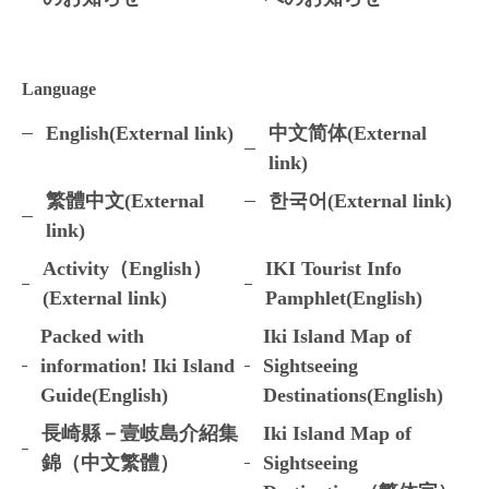
Language
English(External link)
中文简体(External
link)
繁體中文(External
한국어(External link)
link)
Activity（English）
IKI Tourist Info
(External link)
Pamphlet(English)
Packed with
Iki Island Map of
information! Iki Island
Sightseeing
Guide(English)
Destinations(English)
長崎縣－壹岐島介紹集
Iki Island Map of
錦（中文繁體）
Sightseeing