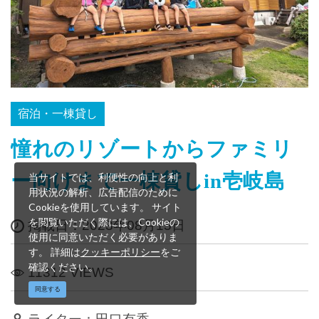
宿泊・一棟貸し
憧れのリゾートからファミリ
ー向けまで一棟貸しin壱岐島
当サイトでは、利便性の向上と利
用状況の解析、広告配信のために
Cookieを使用しています。 サイト
を閲覧いただく際には、Cookieの
掲載日：2023年08月15日
使用に同意いただく必要がありま
す。 詳細は
クッキーポリシー
をご
確認ください。
11312 VIEWS
同意する