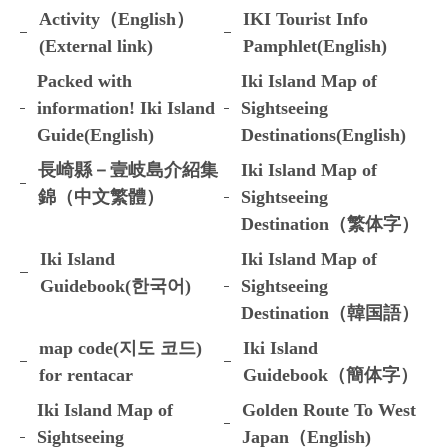
Activity（English）
IKI Tourist Info
(External link)
Pamphlet(English)
Packed with
Iki Island Map of
information! Iki Island
Sightseeing
Guide(English)
Destinations(English)
長崎縣－壹岐島介紹集
Iki Island Map of
錦（中文繁體）
Sightseeing
Destination（繁体字）
Iki Island
Iki Island Map of
Guidebook(한국어)
Sightseeing
Destination（韓国語）
map code(지도 코드)
Iki Island
for rentacar
Guidebook（簡体字）
Iki Island Map of
Golden Route To West
Sightseeing
Japan（English)