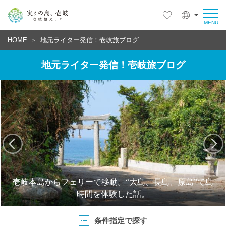
HOME
地元ライター発信！壱岐旅ブログ
地元ライター発信！壱岐旅ブログ
壱岐本島からフェリーで移動。“大島、長島、原島”で島
時間を体験した話。
条件指定で探す