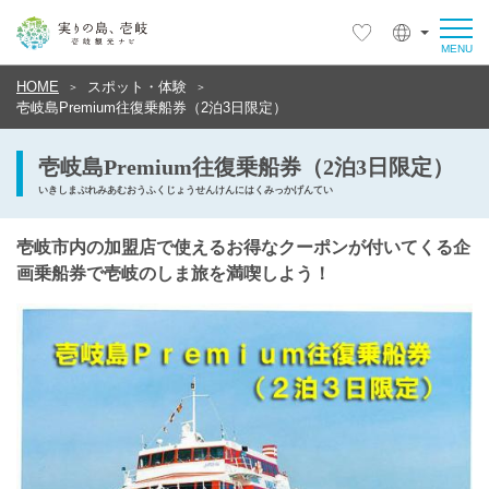
HOME
スポット・体験
壱岐島Premium往復乗船券（2泊3日限定）
壱岐島Premium往復乗船券（2泊3日限定）
いきしまぷれみあむおうふくじょうせんけんにはくみっかげんてい
壱岐市内の加盟店で使えるお得なクーポンが付いてくる企
画乗船券で壱岐のしま旅を満喫しよう！