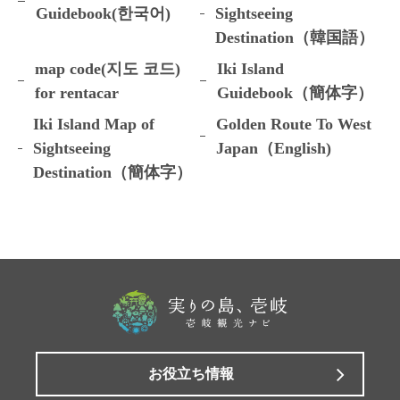
Guidebook(한국어)
Sightseeing
Destination（韓国語）
map code(지도 코드)
Iki Island
for rentacar
Guidebook（簡体字）
Iki Island Map of
Golden Route To West
Sightseeing
Japan（English)
Destination（簡体字）
お役立ち情報