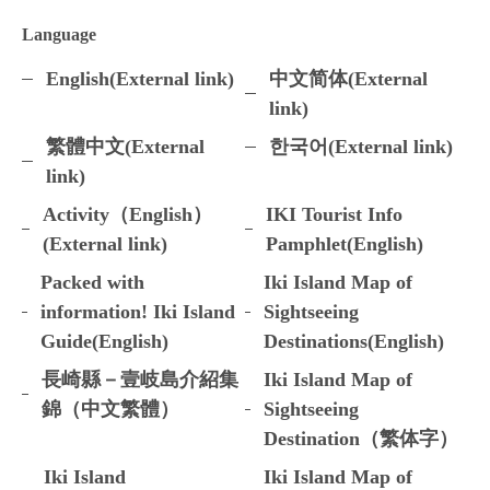
Language
English(External link)
中文简体(External
link)
繁體中文(External
한국어(External link)
link)
Activity（English）
IKI Tourist Info
(External link)
Pamphlet(English)
Packed with
Iki Island Map of
information! Iki Island
Sightseeing
Guide(English)
Destinations(English)
長崎縣－壹岐島介紹集
Iki Island Map of
錦（中文繁體）
Sightseeing
Destination（繁体字）
Iki Island
Iki Island Map of