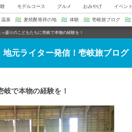
体験
モデルコース
グルメ
おみやげ
イベン
温泉
麦焼酎発祥の地
体験
壱岐旅ブログ
真っ盛りのこどもたちに壱岐で本物の経験を！
地元ライター発信！壱岐旅ブログ
壱岐で本物の経験を！