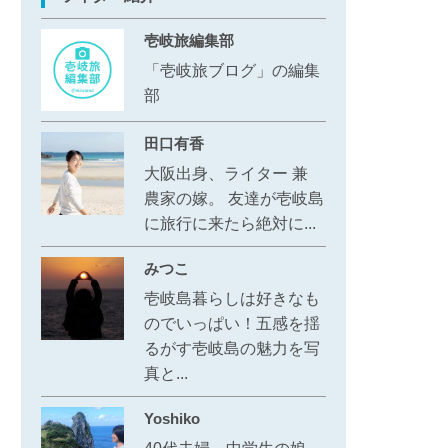
壱岐旅編集部
「壱岐旅ブログ」の編集
部
田口有香
大阪出身、ライター 兼
農家の嫁。 友達が壱岐島
に旅行に来たら絶対に...
みつこ
壱岐島暮らしは好きなも
のでいっぱい！五感を揺
るがす壱岐島の魅力を写
真と...
Yoshiko