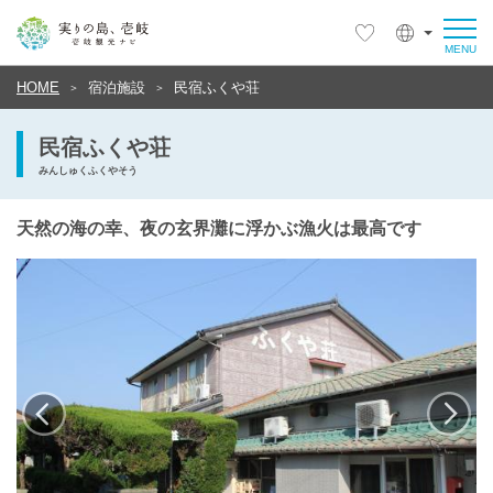
HOME
宿泊施設
民宿ふくや荘
民宿ふくや荘
みんしゅくふくやそう
天然の海の幸、夜の玄界灘に浮かぶ漁火は最高です