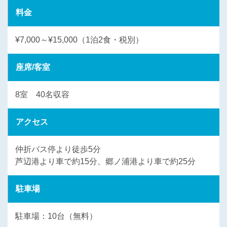
料金
¥7,000～¥15,000（1泊2食・税別）
座席/客室
8室 40名収容
アクセス
仲折バス停より徒歩5分
芦辺港より車で約15分、郷ノ浦港より車で約25分
駐車場
駐車場：10台（無料）