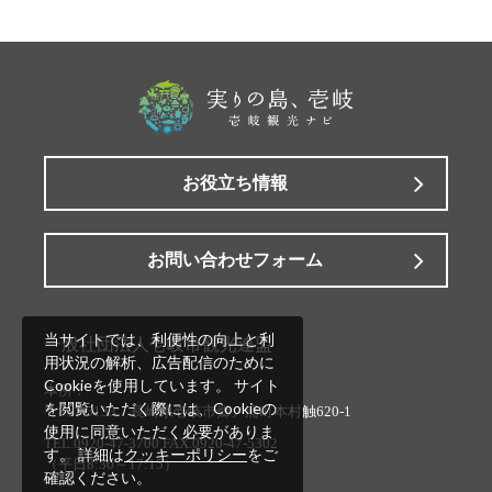
お役立ち情報
お問い合わせフォーム
当サイトでは、利便性の向上と利
一般社団法人壱岐市観光連盟
用状況の解析、広告配信のために
Cookieを使用しています。 サイト
本所：
を閲覧いただく際には、Cookieの
〒811-5133 長崎県壱岐市郷ノ浦町本村触620-1
使用に同意いただく必要がありま
TEL.0920-47-3700 FAX.0920-47-5302
す。 詳細は
クッキーポリシー
をご
（平日8:30～17:15）
確認ください。