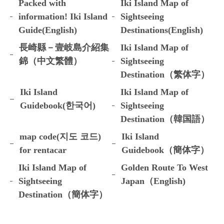
Packed with
Iki Island Map of
information! Iki Island
Sightseeing
Guide(English)
Destinations(English)
長崎縣－壹岐島介紹集
Iki Island Map of
錦（中文繁體）
Sightseeing
Destination（繁体字）
Iki Island
Iki Island Map of
Guidebook(한국어)
Sightseeing
Destination（韓国語）
map code(지도 코드)
Iki Island
for rentacar
Guidebook（簡体字）
Iki Island Map of
Golden Route To West
Sightseeing
Japan（English)
Destination（簡体字）