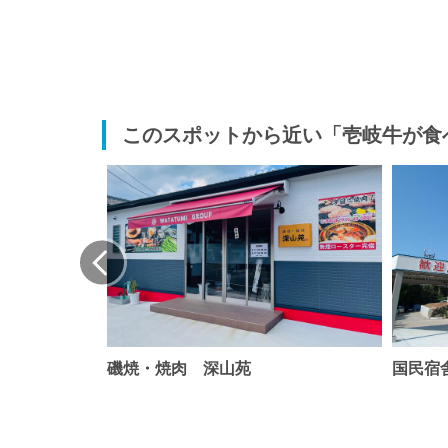
このスポットから近い「壱岐牛が食
th
磯焼・焼肉 深山苑
国民宿