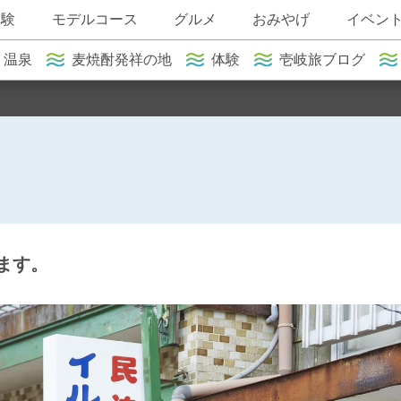
体験
モデルコース
グルメ
おみやげ
イベン
温泉
麦焼酎発祥の地
体験
壱岐旅ブログ
ます。