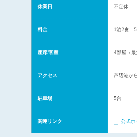
休業日
不定休
料金
1泊2食 5
座席/客室
4部屋（最
アクセス
芦辺港から
駐車場
5台
関連リンク
公式ホ