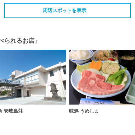
周辺スポットを表示
べられるお店」
舎 壱岐島荘
味処 うめしま