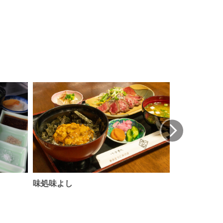
味処味よし
洋食と珈琲の