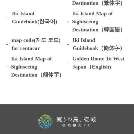
Destination（繁体字）
Iki Island
Iki Island Map of
Guidebook(한국어)
Sightseeing
Destination（韓国語）
map code(지도 코드)
Iki Island
for rentacar
Guidebook（簡体字）
Iki Island Map of
Golden Route To West
Sightseeing
Japan（English)
Destination（簡体字）