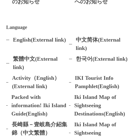
のお知らせ
へのお知らせ
Language
English(External link)
中文简体(External
link)
繁體中文(External
한국어(External link)
link)
Activity（English）
IKI Tourist Info
(External link)
Pamphlet(English)
Packed with
Iki Island Map of
information! Iki Island
Sightseeing
Guide(English)
Destinations(English)
長崎縣－壹岐島介紹集
Iki Island Map of
錦（中文繁體）
Sightseeing