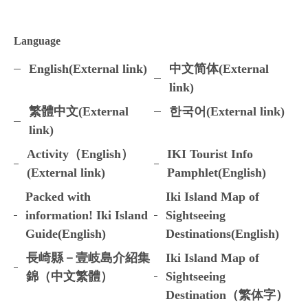
Language
English(External link)
中文简体(External
link)
繁體中文(External
한국어(External link)
link)
Activity（English）
IKI Tourist Info
(External link)
Pamphlet(English)
Packed with
Iki Island Map of
information! Iki Island
Sightseeing
Guide(English)
Destinations(English)
長崎縣－壹岐島介紹集
Iki Island Map of
錦（中文繁體）
Sightseeing
Destination（繁体字）