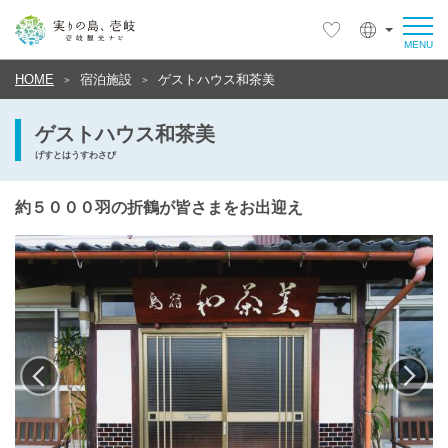
HOME
宿泊施設
ゲストハウス和茶美
ゲストハウス和茶美
げすとはうすわさび
約５０００羽の折鶴が皆さまをお出迎え