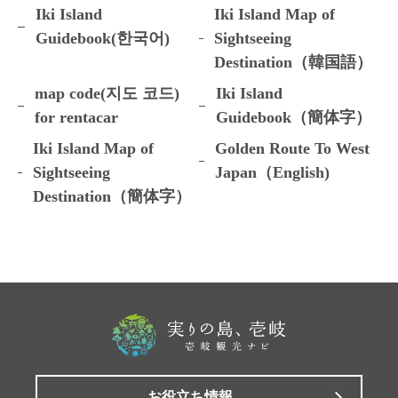
Iki Island
Iki Island Map of
Guidebook(한국어)
Sightseeing
Destination（韓国語）
map code(지도 코드)
Iki Island
for rentacar
Guidebook（簡体字）
Iki Island Map of
Golden Route To West
Sightseeing
Japan（English)
Destination（簡体字）
お役立ち情報