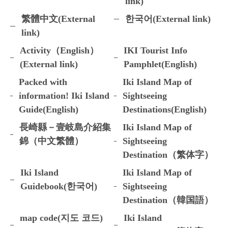
link)
繁體中文(External
한국어(External link)
link)
Activity（English）
IKI Tourist Info
(External link)
Pamphlet(English)
Packed with
Iki Island Map of
information! Iki Island
Sightseeing
Guide(English)
Destinations(English)
長崎縣－壹岐島介紹集
Iki Island Map of
錦（中文繁體）
Sightseeing
Destination（繁体字）
Iki Island
Iki Island Map of
Guidebook(한국어)
Sightseeing
Destination（韓国語）
map code(지도 코드)
Iki Island