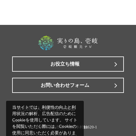
お役立ち情報
お問い合わせフォーム
当サイトでは、利便性の向上と利
一般社団法人壱岐市観光連盟
用状況の解析、広告配信のために
Cookieを使用しています。 サイト
本所：
を閲覧いただく際には、Cookieの
〒811-5133 長崎県壱岐市郷ノ浦町本村触620-1
使用に同意いただく必要がありま
TEL.0920-47-3700 FAX.0920-47-5302