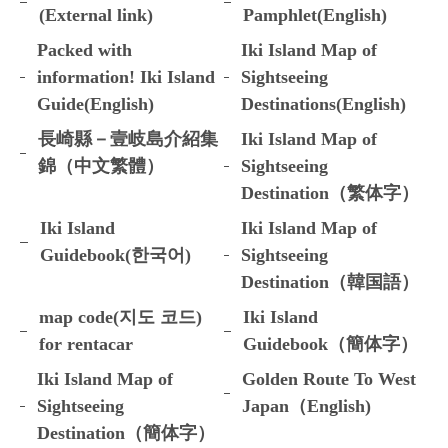
(External link)
Pamphlet(English)
Packed with
Iki Island Map of
information! Iki Island
Sightseeing
Guide(English)
Destinations(English)
長崎縣－壹岐島介紹集
Iki Island Map of
錦（中文繁體）
Sightseeing
Destination（繁体字）
Iki Island
Iki Island Map of
Guidebook(한국어)
Sightseeing
Destination（韓国語）
map code(지도 코드)
Iki Island
for rentacar
Guidebook（簡体字）
Iki Island Map of
Golden Route To West
Sightseeing
Japan（English)
Destination（簡体字）