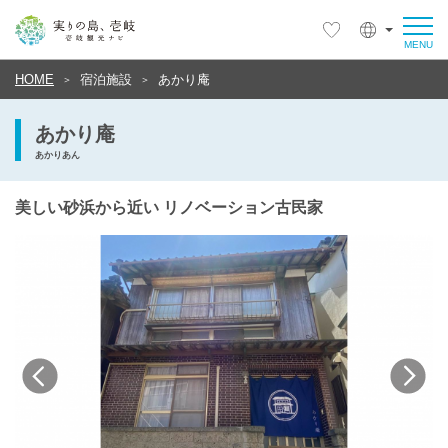
HOME
宿泊施設
あかり庵
あかり庵
あかりあん
美しい砂浜から近い リノベーション古民家